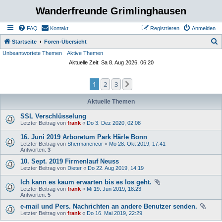
Wanderfreunde Grimlinghausen
FAQ
Kontakt
Registrieren
Anmelden
S
Startseite
Foren-Übersicht
Unbeantwortete Themen
Aktive Themen
u
Aktuelle Zeit: Sa 8. Aug 2026, 06:20
c
h
1
2
3
Nächste
e
Aktuelle Themen
SSL Verschlüsselung
Letzter Beitrag von
frank
«
Do 3. Dez 2020, 02:08
16. Juni 2019 Arboretum Park Härle Bonn
Letzter Beitrag von
Shermanencor
«
Mo 28. Okt 2019, 17:41
Antworten:
3
10. Sept. 2019 Firmenlauf Neuss
Letzter Beitrag von
Dieter
«
Do 22. Aug 2019, 14:19
Ich kann es kaum erwarten bis es los geht.
Letzter Beitrag von
frank
«
Mi 19. Jun 2019, 18:23
Antworten:
5
e-mail und Pers. Nachrichten an andere Benutzer senden.
Letzter Beitrag von
frank
«
Do 16. Mai 2019, 22:29